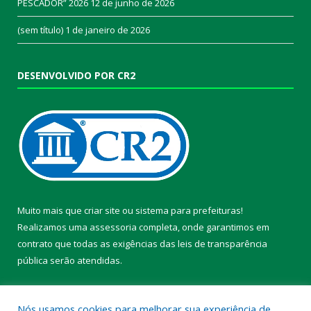
PESCADOR” 2026
12 de junho de 2026
(sem título)
1 de janeiro de 2026
DESENVOLVIDO POR CR2
Muito mais que
criar site
ou
sistema para prefeituras
!
Realizamos uma
assessoria
completa, onde garantimos em
contrato que todas as exigências das
leis de transparência
pública
serão atendidas.
Conheça o
PNTP
e o
Radar da Transparência Pública
Nós usamos cookies para melhorar sua experiência de