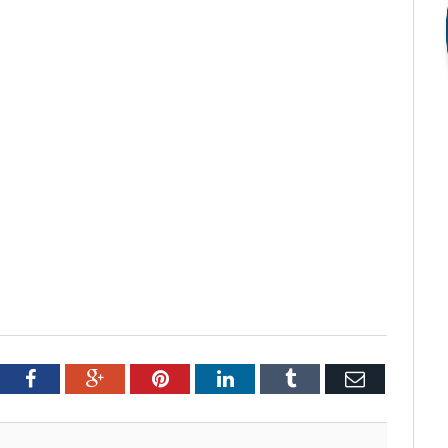
tter
Facebook
Google+
Pinterest
LinkedIn
Tumblr
Email