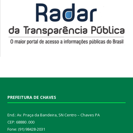
PREFEITURA DE CHAVES
End.: Av. Praça da Bandeira, SN Centro – Chaves PA
CEP: 68880 .000
Fone: (91) 98428-2031