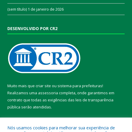
(sem título)
1 de janeiro de 2026
DESENVOLVIDO POR CR2
Muito mais que
criar site
ou
sistema para prefeituras
!
Realizamos uma
assessoria
completa, onde garantimos em
contrato que todas as exigências das
leis de transparência
pública
serão atendidas.
Conheça o
PNTP
e o
Radar da Transparência Pública
Nós usamos cookies para melhorar sua experiência de