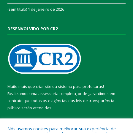
(sem título)
1 de janeiro de 2026
DESENVOLVIDO POR CR2
Muito mais que
criar site
ou
sistema para prefeituras
!
Realizamos uma
assessoria
completa, onde garantimos em
contrato que todas as exigências das
leis de transparência
pública
serão atendidas.
Conheça o
PNTP
e o
Radar da Transparência Pública
Nós usamos cookies para melhorar sua experiência de