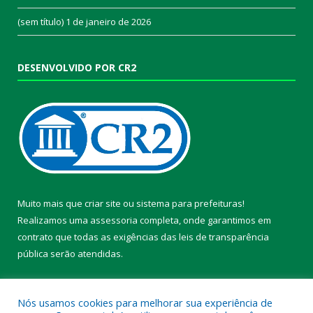
(sem título)
1 de janeiro de 2026
DESENVOLVIDO POR CR2
Muito mais que
criar site
ou
sistema para prefeituras
!
Realizamos uma
assessoria
completa, onde garantimos em
contrato que todas as exigências das
leis de transparência
pública
serão atendidas.
Conheça o
PNTP
e o
Radar da Transparência Pública
Nós usamos cookies para melhorar sua experiência de