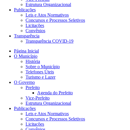
Estrutura Organizacional
Publicações
Leis e Atos Normativos
Concursos e Processos Seletivos
Licitações
Convênios
Transparência
Transparência COVID-19
Página Inicial
O Município
História
Sobre o Município
Telefones Úteis
Turismo e Lazer
O Governo
Prefeito
Agenda do Prefeito
Vice-Prefeito
Estrutura Organizacional
Publicações
Leis e Atos Normativos
Concursos e Processos Seletivos
Licitações
Convênios