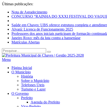
Últimas publicações:
Nota de Agradecimento
CONCURSO “RAINHA DO XXXI FESTIVAL DO VAQUE
Saúde em Chaves: UBS oferece estrutura completa e atendiment
Alvará: Licença de Funcionamento 2025
Professores dos anos iniciais participam de formação continua
Janeiro Roxo: mês da luta contra a hanseníase
Matrículas Abertas
Menu
Página Inicial
O Município
História
Sobre o Município
Telefones Úteis
Turismo e Lazer
O Governo
Prefeito
Agenda do Prefeito
Vice-Prefeito