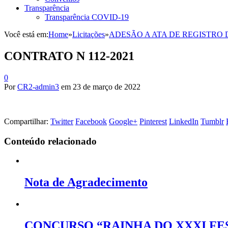
Transparência
Transparência COVID-19
Você está em:
Home
»
Licitações
»
ADESÃO A ATA DE REGISTRO 
CONTRATO N 112-2021
0
Por
CR2-admin3
em
23 de março de 2022
Compartilhar:
Twitter
Facebook
Google+
Pinterest
LinkedIn
Tumblr
Conteúdo relacionado
Nota de Agradecimento
CONCURSO “RAINHA DO XXXI FES