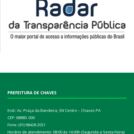
PREFEITURA DE CHAVES
End.: Av. Praça da Bandeira, SN Centro – Chaves PA
CEP: 68880 .000
Fone: (91) 98428-2031
Horário de atendimento: 08:00 às 14:00h (Segunda a Sexta-Feira)