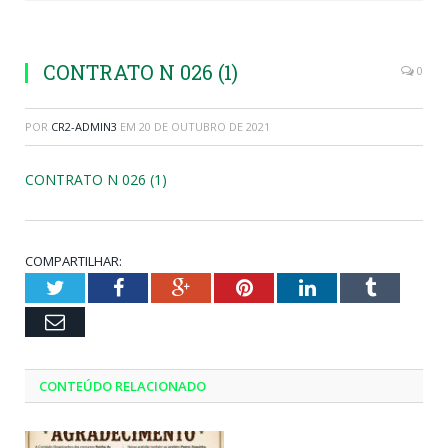
CONTRATO N 026 (1)
0
POR
CR2-ADMIN3
EM
20 DE OUTUBRO DE 2021
CONTRATO N 026 (1)
COMPARTILHAR:
Twitter
Facebook
Google+
Pinterest
LinkedIn
Tumblr
Email
CONTEÚDO RELACIONADO