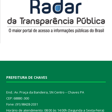
PREFEITURA DE CHAVES
End.: Av. Praça da Bandeira, SN Centro – Chaves PA
CEP: 68880 .000
Fone: (91) 98428-2031
Horário de atendimento: 08:00 às 14:00h (Segunda a Sexta-Feira)