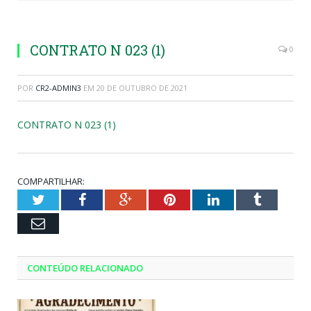
CONTRATO N 023 (1)
0
POR
CR2-ADMIN3
EM
20 DE OUTUBRO DE 2021
CONTRATO N 023 (1)
COMPARTILHAR:
Twitter
Facebook
Google+
Pinterest
LinkedIn
Tumblr
Email
CONTEÚDO RELACIONADO