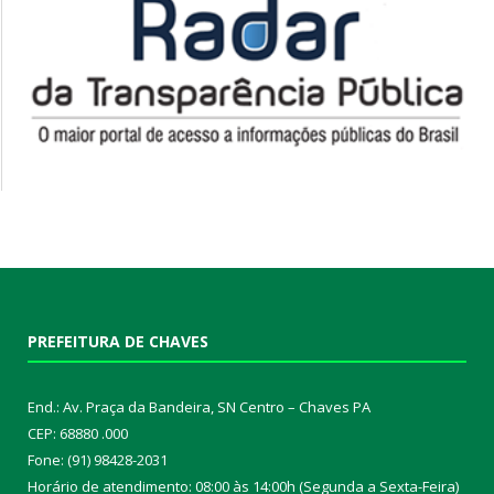
PREFEITURA DE CHAVES
End.: Av. Praça da Bandeira, SN Centro – Chaves PA
CEP: 68880 .000
Fone: (91) 98428-2031
Horário de atendimento: 08:00 às 14:00h (Segunda a Sexta-Feira)