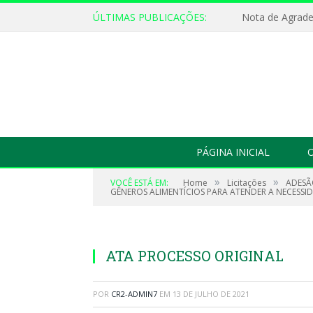
ÚLTIMAS PUBLICAÇÕES:
Nota de Agrad
PÁGINA INICIAL
O
»
»
VOCÊ ESTÁ EM:
Home
Licitações
ADESÃ
GÊNEROS ALIMENTÍCIOS PARA ATENDER A NECESSID
ATA PROCESSO ORIGINAL
POR
CR2-ADMIN7
EM
13 DE JULHO DE 2021