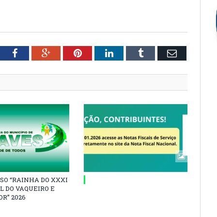
tter
Facebook
Google+
Pinterest
LinkedIn
Tumblr
Email
SO “RAINHA DO XXXI
L DO VAQUEIRO E
R” 2026