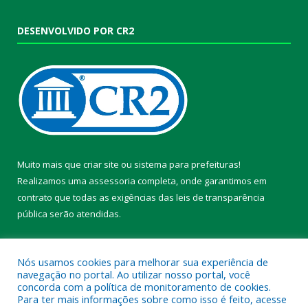
DESENVOLVIDO POR CR2
Muito mais que
criar site
ou
sistema para prefeituras
!
Realizamos uma
assessoria
completa, onde garantimos em
contrato que todas as exigências das
leis de transparência
pública
serão atendidas.
Conheça o
PNTP
e o
Radar da Transparência Pública
Nós usamos cookies para melhorar sua experiência de
navegação no portal. Ao utilizar nosso portal, você
concorda com a política de monitoramento de cookies.
Para ter mais informações sobre como isso é feito, acesse