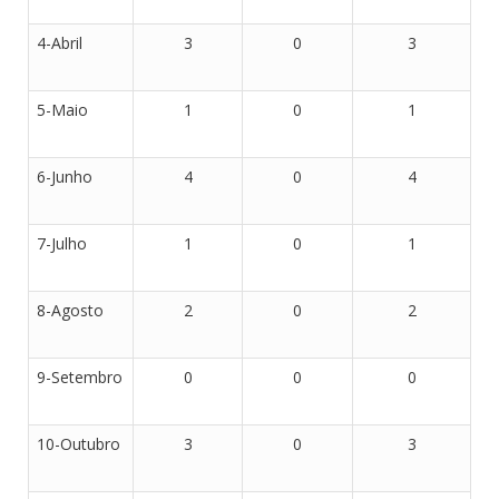
4-Abril
3
0
3
5-Maio
1
0
1
6-Junho
4
0
4
7-Julho
1
0
1
8-Agosto
2
0
2
9-Setembro
0
0
0
10-Outubro
3
0
3