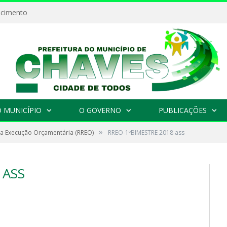
ecimento
 MUNICÍPIO
O GOVERNO
PUBLICAÇÕES
»
da Execução Orçamentária (RREO)
RREO-1ºBIMESTRE 2018 ass
 ASS