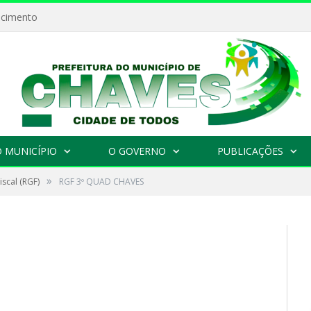
ecimento
 MUNICÍPIO
O GOVERNO
PUBLICAÇÕES
»
iscal (RGF)
RGF 3º QUAD CHAVES