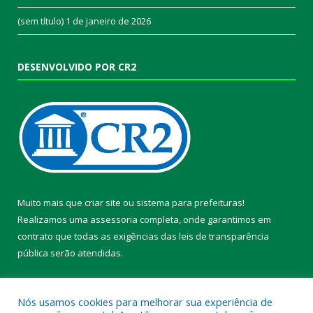
(sem título)
1 de janeiro de 2026
DESENVOLVIDO POR CR2
Muito mais que
criar site
ou
sistema para prefeituras
!
Realizamos uma
assessoria
completa, onde garantimos em
contrato que todas as exigências das
leis de transparência
pública
serão atendidas.
Conheça o
PNTP
e o
Radar da Transparência Pública
Nós usamos cookies para melhorar sua experiência de