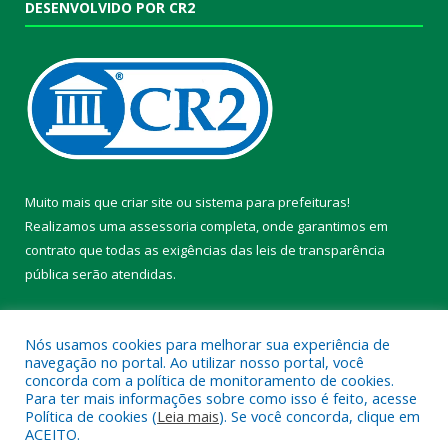
DESENVOLVIDO POR CR2
Muito mais que
criar site
ou
sistema para prefeituras
!
Realizamos uma
assessoria
completa, onde garantimos em
contrato que todas as exigências das
leis de transparência
pública
serão atendidas.
Conheça o
PNTP
e o
Radar da Transparência Pública
Nós usamos cookies para melhorar sua experiência de
navegação no portal. Ao utilizar nosso portal, você
concorda com a política de monitoramento de cookies.
Para ter mais informações sobre como isso é feito, acesse
Política de cookies (
Leia mais
). Se você concorda, clique em
Todos os direitos reservados a Prefeitura Municipal de Chaves.
ACEITO.