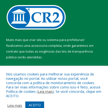
Muito mais que
criar site
ou
sistema para prefeituras
!
Realizamos uma
assessoria
completa, onde garantimos em
contrato que todas as exigências das
leis de transparência
pública
serão atendidas.
Conheça o
PNTP
e o
Radar da Transparência Pública
Nós usamos cookies para melhorar sua experiência de
navegação no portal. Ao utilizar nosso portal, você
concorda com a política de monitoramento de cookies.
Para ter mais informações sobre como isso é feito, acesse
Política de cookies (
Leia mais
). Se você concorda, clique em
Todos os direitos reservados a Prefeitura Municipal de Chaves.
ACEITO.
Mapa do Site
Acessar Área Administrativa
ACEITO
Leia mais