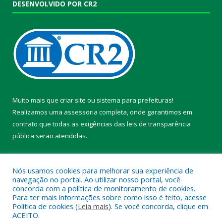
DESENVOLVIDO POR CR2
Muito mais que
criar site
ou
sistema para prefeituras
!
Realizamos uma
assessoria
completa, onde garantimos em
contrato que todas as exigências das
leis de transparência
pública
serão atendidas.
Conheça o
PNTP
e o
Radar da Transparência Pública
Nós usamos cookies para melhorar sua experiência de
navegação no portal. Ao utilizar nosso portal, você
concorda com a política de monitoramento de cookies.
Para ter mais informações sobre como isso é feito, acesse
Política de cookies (
Leia mais
). Se você concorda, clique em
Todos os direitos reservados a Prefeitura Municipal de Chaves.
ACEITO.