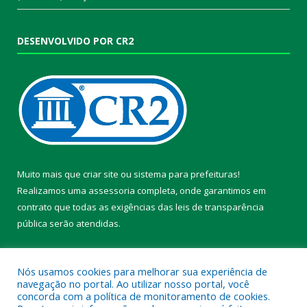
DESENVOLVIDO POR CR2
Muito mais que
criar site
ou
sistema para prefeituras
!
Realizamos uma
assessoria
completa, onde garantimos em
contrato que todas as exigências das
leis de transparência
pública
serão atendidas.
Conheça o
PNTP
e o
Radar da Transparência Pública
Nós usamos cookies para melhorar sua experiência de
navegação no portal. Ao utilizar nosso portal, você
concorda com a política de monitoramento de cookies.