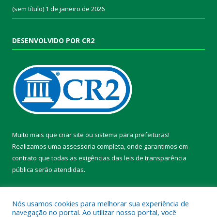
(sem título)
1 de janeiro de 2026
DESENVOLVIDO POR CR2
Muito mais que
criar site
ou
sistema para prefeituras
!
Realizamos uma
assessoria
completa, onde garantimos em
contrato que todas as exigências das
leis de transparência
pública
serão atendidas.
Conheça o
PNTP
e o
Radar da Transparência Pública
Nós usamos cookies para melhorar sua experiência de
navegação no portal. Ao utilizar nosso portal, você