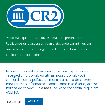
Muito mais que
criar site
ou
sistema para prefeituras
!
Realizamos uma
assessoria
completa, onde garantimos em
contrato que todas as exigências das
leis de transparência
pública
serão atendidas.
Conheça o
PNTP
e o
Radar da Transparência Pública
Nós usamos cookies para melhorar sua experiência de
navegação no portal. Ao utilizar nosso portal, você
concorda com a política de monitoramento de cookies.
Para ter mais informações sobre como isso é feito, acesse
Política de cookies (
Leia mais
). Se você concorda, clique em
Todos os direitos reservados a Prefeitura Municipal de Chaves.
ACEITO.
Mapa do Site
Acessar Área Administrativa
ACEITO
Leia mais