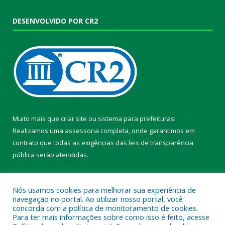
DESENVOLVIDO POR CR2
Muito mais que
criar site
ou
sistema para prefeituras
!
Realizamos uma
assessoria
completa, onde garantimos em
contrato que todas as exigências das
leis de transparência
pública
serão atendidas.
Conheça o
PNTP
e o
Radar da Transparência Pública
Nós usamos cookies para melhorar sua experiência de
navegação no portal. Ao utilizar nosso portal, você
concorda com a política de monitoramento de cookies.
Para ter mais informações sobre como isso é feito, acesse