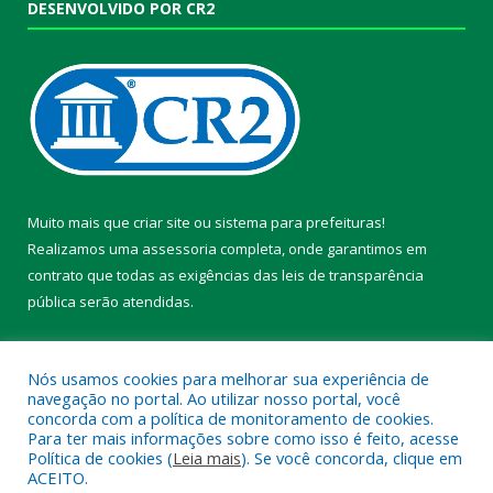
DESENVOLVIDO POR CR2
Muito mais que
criar site
ou
sistema para prefeituras
!
Realizamos uma
assessoria
completa, onde garantimos em
contrato que todas as exigências das
leis de transparência
pública
serão atendidas.
Conheça o
PNTP
e o
Radar da Transparência Pública
Nós usamos cookies para melhorar sua experiência de
navegação no portal. Ao utilizar nosso portal, você
concorda com a política de monitoramento de cookies.
Para ter mais informações sobre como isso é feito, acesse
Política de cookies (
Leia mais
). Se você concorda, clique em
Todos os direitos reservados a Prefeitura Municipal de Chaves.
ACEITO.