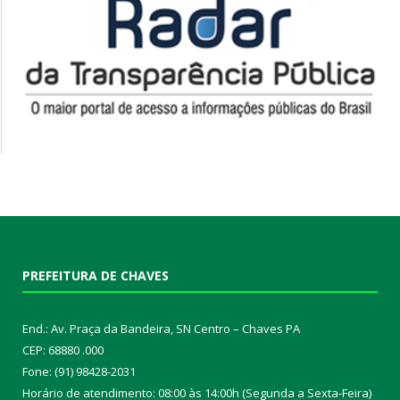
PREFEITURA DE CHAVES
End.: Av. Praça da Bandeira, SN Centro – Chaves PA
CEP: 68880 .000
Fone: (91) 98428-2031
Horário de atendimento: 08:00 às 14:00h (Segunda a Sexta-Feira)