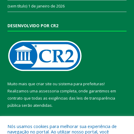
(sem título)
1 de janeiro de 2026
DESENVOLVIDO POR CR2
Muito mais que
criar site
ou
sistema para prefeituras
!
Realizamos uma
assessoria
completa, onde garantimos em
contrato que todas as exigências das
leis de transparência
pública
serão atendidas.
Conheça o
PNTP
e o
Radar da Transparência Pública
Nós usamos cookies para melhorar sua experiência de
navegação no portal. Ao utilizar nosso portal, você