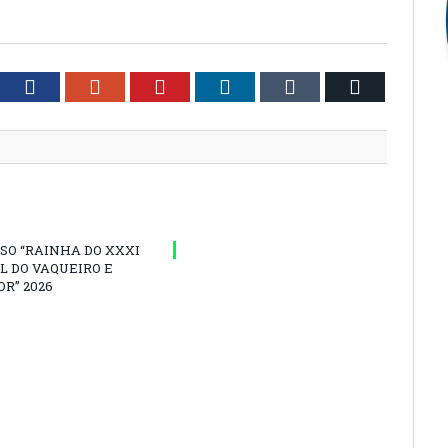
tter
Facebook
Google+
Pinterest
LinkedIn
Tumblr
Email
SO “RAINHA DO XXXI
L DO VAQUEIRO E
R” 2026