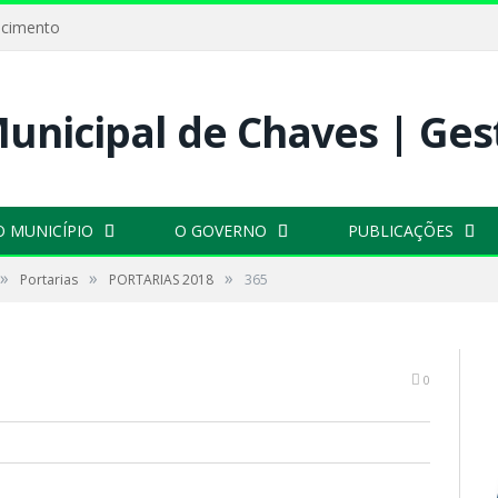
ecimento
O MUNICÍPIO
O GOVERNO
PUBLICAÇÕES
»
»
»
Portarias
PORTARIAS 2018
365
0