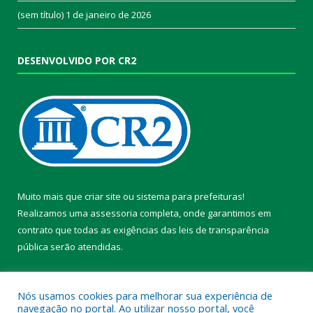
(sem título)
1 de janeiro de 2026
DESENVOLVIDO POR CR2
Muito mais que
criar site
ou
sistema para prefeituras
!
Realizamos uma
assessoria
completa, onde garantimos em
contrato que todas as exigências das
leis de transparência
pública
serão atendidas.
Conheça o
PNTP
e o
Radar da Transparência Pública
Nós usamos cookies para melhorar sua experiência de
navegação no portal. Ao utilizar nosso portal, você