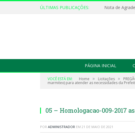
ÚLTIMAS PUBLICAÇÕES:
Nota de Agrad
PÁGINA INICIAL
O
»
»
VOCÊ ESTÁ EM:
Home
Licitações
PREGÃO
marmitex) para atender as necessidades da Prefeit
05 – Homologacao-009-2017 ass
POR
ADMINISTRADOR
EM
21 DE MAIO DE 2021