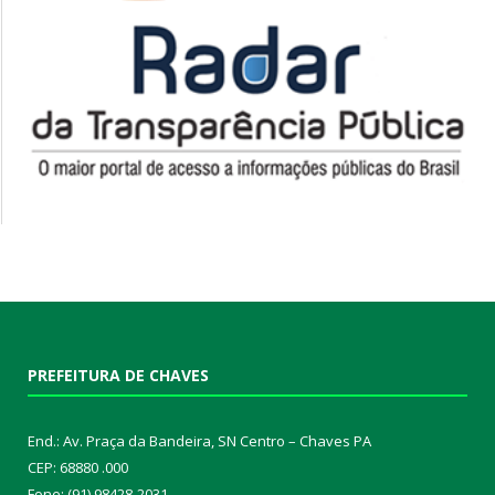
PREFEITURA DE CHAVES
End.: Av. Praça da Bandeira, SN Centro – Chaves PA
CEP: 68880 .000
Fone: (91) 98428-2031