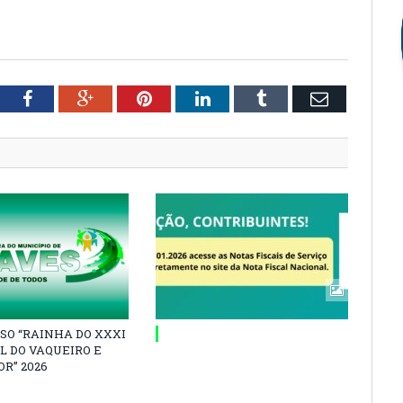
tter
Facebook
Google+
Pinterest
LinkedIn
Tumblr
Email
SO “RAINHA DO XXXI
L DO VAQUEIRO E
R” 2026