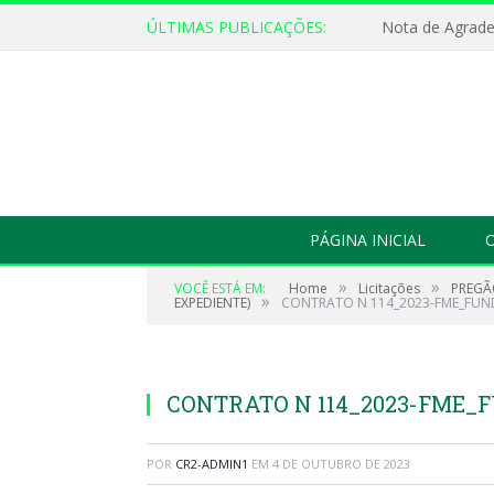
ÚLTIMAS PUBLICAÇÕES:
Nota de Agrad
PÁGINA INICIAL
O
»
»
VOCÊ ESTÁ EM:
Home
Licitações
PREGÃ
»
EXPEDIENTE)
CONTRATO N 114_2023-FME_FUN
CONTRATO N 114_2023-FME_
POR
CR2-ADMIN1
EM
4 DE OUTUBRO DE 2023