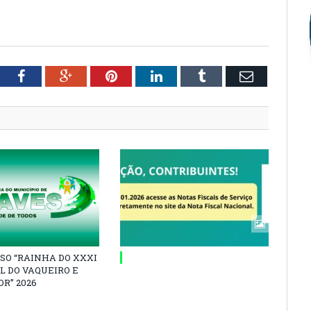
tter
Facebook
Google+
Pinterest
LinkedIn
Tumblr
Email
SO “RAINHA DO XXXI
L DO VAQUEIRO E
R” 2026