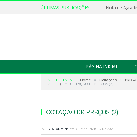
ÚLTIMAS PUBLICAÇÕES:
Nota de Agrad
PÁGINA INICIAL
O
»
»
VOCÊ ESTÁ EM:
Home
Licitações
PREGÃ
»
AÉREO))
COTAÇÃO DE PREÇOS (2)
COTAÇÃO DE PREÇOS (2)
POR
CR2-ADMIN4
EM
9 DE SETEMBRO DE 2021