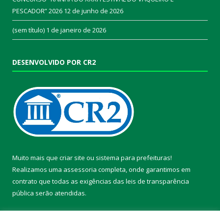
PESCADOR” 2026
12 de junho de 2026
(sem título)
1 de janeiro de 2026
DESENVOLVIDO POR CR2
Muito mais que
criar site
ou
sistema para prefeituras
!
Realizamos uma
assessoria
completa, onde garantimos em
contrato que todas as exigências das
leis de transparência
pública
serão atendidas.
Conheça o
PNTP
e o
Radar da Transparência Pública