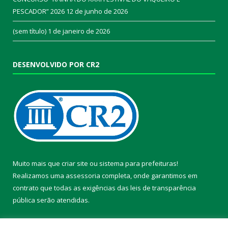
PESCADOR” 2026
12 de junho de 2026
(sem título)
1 de janeiro de 2026
DESENVOLVIDO POR CR2
Muito mais que
criar site
ou
sistema para prefeituras
!
Realizamos uma
assessoria
completa, onde garantimos em
contrato que todas as exigências das
leis de transparência
pública
serão atendidas.
Conheça o
PNTP
e o
Radar da Transparência Pública