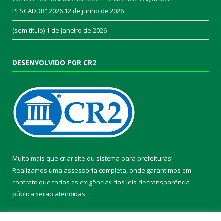
PESCADOR” 2026
12 de junho de 2026
(sem título)
1 de janeiro de 2026
DESENVOLVIDO POR CR2
Muito mais que
criar site
ou
sistema para prefeituras
!
Realizamos uma
assessoria
completa, onde garantimos em
contrato que todas as exigências das
leis de transparência
pública
serão atendidas.
Conheça o
PNTP
e o
Radar da Transparência Pública