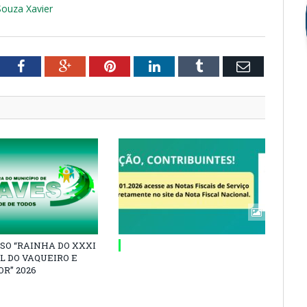
Souza Xavier
tter
Facebook
Google+
Pinterest
LinkedIn
Tumblr
Email
SO “RAINHA DO XXXI
L DO VAQUEIRO E
R” 2026