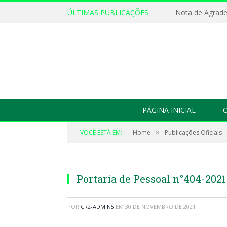
ÚLTIMAS PUBLICAÇÕES:
Nota de Agrad
PÁGINA INICIAL
O
»
VOCÊ ESTÁ EM:
Home
Publicações Oficiais
Portaria de Pessoal n°404-2021
POR
CR2-ADMIN5
EM
30 DE NOVEMBRO DE 2021