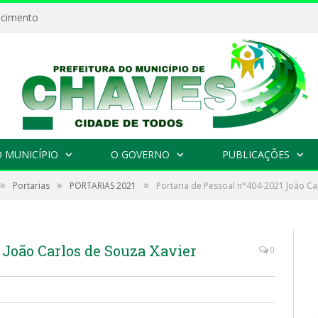
ecimento
 MUNICÍPIO
O GOVERNO
PUBLICAÇÕES
»
»
»
Portarias
PORTARIAS 2021
Portaria de Pessoal n°404-2021 João Ca
 João Carlos de Souza Xavier
0