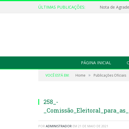
ÚLTIMAS PUBLICAÇÕES:
Nota de Agrad
PÁGINA INICIAL
O
»
VOCÊ ESTÁ EM:
Home
Publicações Oficiais
258_-
_Comissão_Eleitoral_para_as
POR
ADMINISTRADOR
EM
21 DE MAIO DE 2021