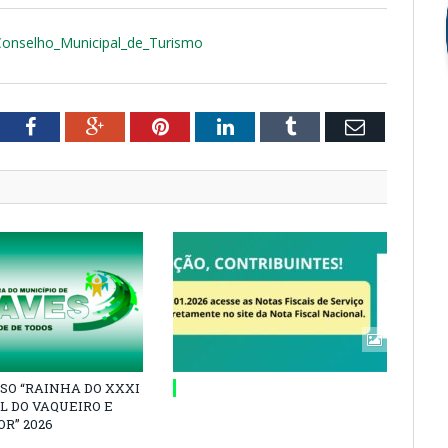
Conselho_Municipal_de_Turismo
tter
Facebook
Google+
Pinterest
LinkedIn
Tumblr
Email
SO “RAINHA DO XXXI
L DO VAQUEIRO E
R” 2026