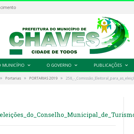
ecimento
 MUNICÍPIO
O GOVERNO
PUBLICAÇÕES
»
»
»
Portarias
PORTARIAS 2019
258_-_Comissão_Eleitoral_para_as_elei
_eleições_do_Conselho_Municipal_de_Turism