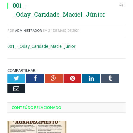
001_-
0
_Oday_Caridade_Maciel_Júnior
POR
ADMINISTRADOR
EM
21 DE MAIO DE 2021
001_-_Oday_Caridade_Maciel_Júnior
COMPARTILHAR:
Twitter
Facebook
Google+
Pinterest
LinkedIn
Tumblr
Email
CONTEÚDO RELACIONADO