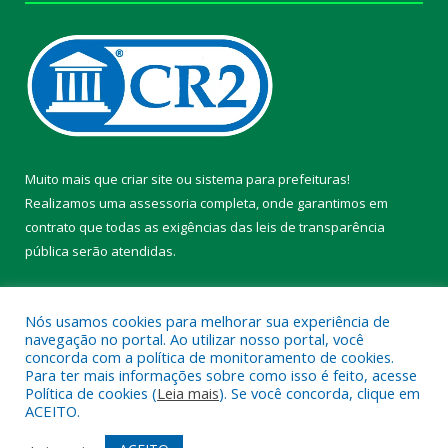
Muito mais que
criar site
ou
sistema para prefeituras
!
Realizamos uma
assessoria
completa, onde garantimos em
contrato que todas as exigências das
leis de transparência
pública
serão atendidas.
Conheça o
PNTP
e o
Radar da Transparência Pública
Nós usamos cookies para melhorar sua experiência de
navegação no portal. Ao utilizar nosso portal, você
concorda com a política de monitoramento de cookies.
Para ter mais informações sobre como isso é feito, acesse
Política de cookies (
Leia mais
). Se você concorda, clique em
Todos os direitos reservados a Prefeitura Municipal de Chaves.
ACEITO.