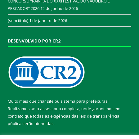
CONCURSO “RAINHA DO XXXI FESTIVAL DO VAQUEIRO E
PESCADOR” 2026
12 de junho de 2026
(sem título)
1 de janeiro de 2026
DESENVOLVIDO POR CR2
Muito mais que
criar site
ou
sistema para prefeituras
!
Realizamos uma
assessoria
completa, onde garantimos em
contrato que todas as exigências das
leis de transparência
pública
serão atendidas.
Conheça o
PNTP
e o
Radar da Transparência Pública