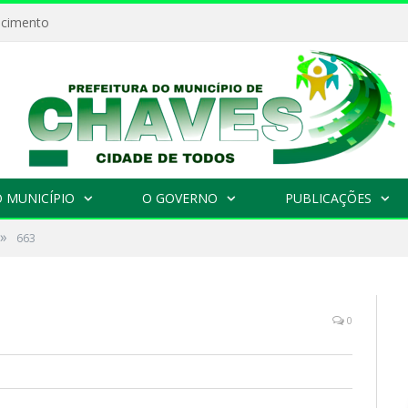
ecimento
 MUNICÍPIO
O GOVERNO
PUBLICAÇÕES
»
663
0