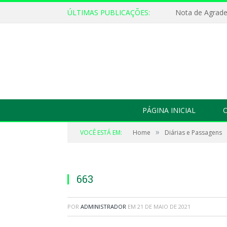
ÚLTIMAS PUBLICAÇÕES:
Nota de Agrad
PÁGINA INICIAL
O
»
VOCÊ ESTÁ EM:
Home
Diárias e Passagens
663
POR
ADMINISTRADOR
EM
21 DE MAIO DE 2021