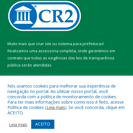
Muito mais que
criar site
ou
sistema para prefeituras
!
Realizamos uma
assessoria
completa, onde garantimos em
contrato que todas as exigências das
leis de transparência
pública
serão atendidas.
Conheça o
PNTP
e o
Radar da Transparência Pública
Nós usamos cookies para melhorar sua experiência de
navegação no portal. Ao utilizar nosso portal, você
concorda com a política de monitoramento de cookies.
Para ter mais informações sobre como isso é feito, acesse
Política de cookies (
Leia mais
). Se você concorda, clique em
Todos os direitos reservados a Prefeitura Municipal de Chaves.
ACEITO.
Mapa do Site
Acessar Área Administrativa
ACEITO
Leia mais
Acessar Webmail