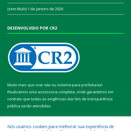
(sem título)
1 de janeiro de 2026
DESENVOLVIDO POR CR2
Muito mais que
criar site
ou
sistema para prefeituras
!
Realizamos uma
assessoria
completa, onde garantimos em
contrato que todas as exigências das
leis de transparência
pública
serão atendidas.
Conheça o
PNTP
e o
Radar da Transparência Pública
Nós usamos cookies para melhorar sua experiência de