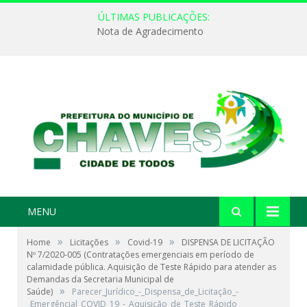
ÚLTIMAS PUBLICAÇÕES:
Nota de Agradecimento
MENU
»
»
»
Home
Licitações
Covid-19
DISPENSA DE LICITAÇÃO
Nº 7/2020-005 (Contratações emergenciais em período de
calamidade pública. Aquisição de Teste Rápido para atender as
Demandas da Secretaria Municipal de
»
Saúde)
Parecer_Jurídico_-_Dispensa_de_Licitação_-
_Emergêncial_COVID_19_-_Aquisição_de_Teste_Rápido