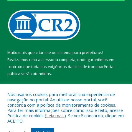
Muito mais que
criar site
ou
sistema para prefeituras
!
Realizamos uma
assessoria
completa, onde garantimos em
contrato que todas as exigências das
leis de transparência
pública
serão atendidas.
Conheça o
PNTP
e o
Radar da Transparência Pública
Nós usamos cookies para melhorar sua experiência de
navegação no portal. Ao utilizar nosso portal, você
concorda com a política de monitoramento de cookies.
Para ter mais informações sobre como isso é feito, acesse
Política de cookies (
Leia mais
). Se você concorda, clique em
Todos os direitos reservados a Prefeitura Municipal de Chaves.
ACEITO.
Mapa do Site
Acessar Área Administrativa