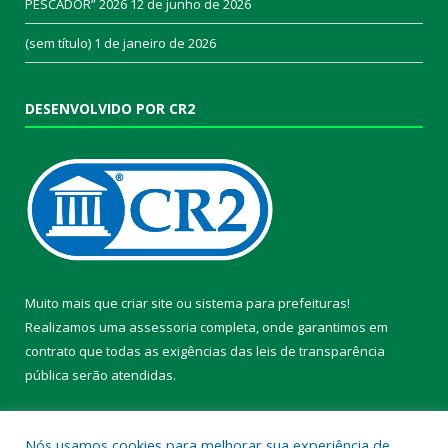
PESCADOR” 2026
12 de junho de 2026
(sem título)
1 de janeiro de 2026
DESENVOLVIDO POR CR2
Muito mais que
criar site
ou
sistema para prefeituras
!
Realizamos uma
assessoria
completa, onde garantimos em
contrato que todas as exigências das
leis de transparência
pública
serão atendidas.
Conheça o
PNTP
e o
Radar da Transparência Pública
Nós usamos cookies para melhorar sua experiência de