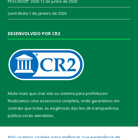
PESCADOR” 2026
12 de junho de 2026
(sem título)
1 de janeiro de 2026
DESENVOLVIDO POR CR2
Muito mais que
criar site
ou
sistema para prefeituras
!
Realizamos uma
assessoria
completa, onde garantimos em
contrato que todas as exigências das
leis de transparência
pública
serão atendidas.
Conheça o
PNTP
e o
Radar da Transparência Pública
Nós usamos cookies para melhorar sua experiência de