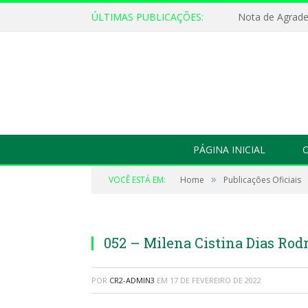
ÚLTIMAS PUBLICAÇÕES:
Nota de Agrad
PÁGINA INICIAL
O
»
VOCÊ ESTÁ EM:
Home
Publicações Oficiais
052 – Milena Cistina Dias Rod
POR
CR2-ADMIN3
EM
17 DE FEVEREIRO DE 2022