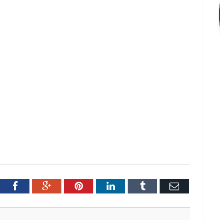
tter
Facebook
Google+
Pinterest
LinkedIn
Tumblr
Email