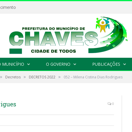
ecimento
 MUNICÍPIO
O GOVERNO
PUBLICAÇÕES
»
»
»
Decretos
DECRETOS 2022
052 – Milena Cistina Dias Rodrigues
rigues
0