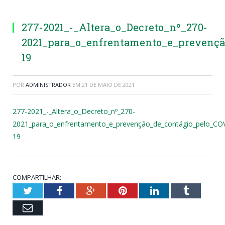
277-2021_-_Altera_o_Decreto_nº_270-
2021_para_o_enfrentamento_e_prevençã
19
POR
ADMINISTRADOR
EM
21 DE MAIO DE 2021
277-2021_-_Altera_o_Decreto_nº_270-
2021_para_o_enfrentamento_e_prevenção_de_contágio_pelo_CO
19
COMPARTILHAR:
Twitter
Facebook
Google+
Pinterest
LinkedIn
Tumblr
Email