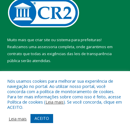
Muito mais que
criar site
ou
sistema para prefeituras
!
Realizamos uma
assessoria
completa, onde garantimos em
contrato que todas as exigências das
leis de transparência
pública
serão atendidas.
Conheça o
PNTP
e o
Radar da Transparência Pública
Nós usamos cookies para melhorar sua experiência de
navegação no portal. Ao utilizar nosso portal, você
concorda com a política de monitoramento de cookies.
Para ter mais informações sobre como isso é feito, acesse
Política de cookies (
Leia mais
). Se você concorda, clique em
Todos os direitos reservados a Prefeitura Municipal de Chaves.
ACEITO.
Mapa do Site
Acessar Área Administrativa
ACEITO
Leia mais
Acessar Webmail