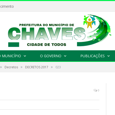
ecimento
 MUNICÍPIO
O GOVERNO
PUBLICAÇÕES
»
»
»
Decretos
DECRETOS 2017
023
0