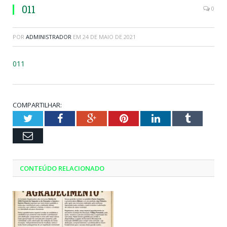
011
0
POR
ADMINISTRADOR
EM
24 DE MAIO DE 2021
011
COMPARTILHAR:
Twitter
Facebook
Google+
Pinterest
LinkedIn
Tumblr
Email
CONTEÚDO RELACIONADO